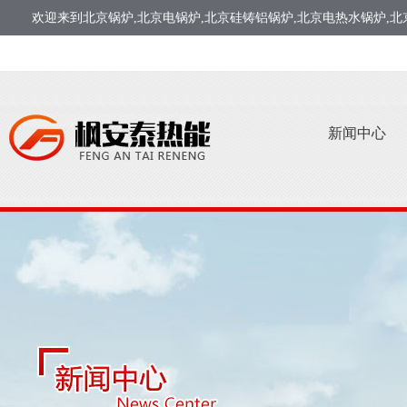
欢迎来到北京锅炉,北京电锅炉,北京硅铸铝锅炉,北京电热水锅炉,北
泰锅炉北京锅炉咨询热线13910312537官方网站！
新闻中心