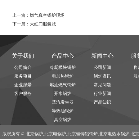
上一篇：
燃气真空锅炉现场
下一篇：
大红门服装城
关于我们
产品中心
新闻中心
服
公司简介
冷凝模块锅炉
公司新闻
售
服务项目
电加热锅炉
锅炉资讯
服
企业愿景
燃油燃气锅炉
常见问题
客户服务
开水锅炉
行业新闻
蒸汽发生器
产品知识
导热油锅炉
真空锅炉
版权所有 © 北京锅炉,北京电锅炉,北京硅铸铝锅炉,北京电热水锅炉,北京