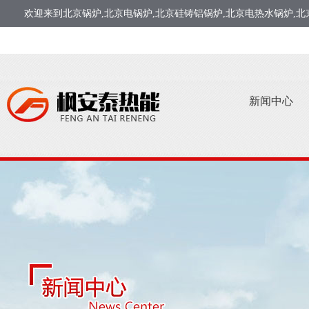
欢迎来到北京锅炉,北京电锅炉,北京硅铸铝锅炉,北京电热水锅炉,北
泰锅炉北京锅炉咨询热线13910312537官方网站！
新闻中心