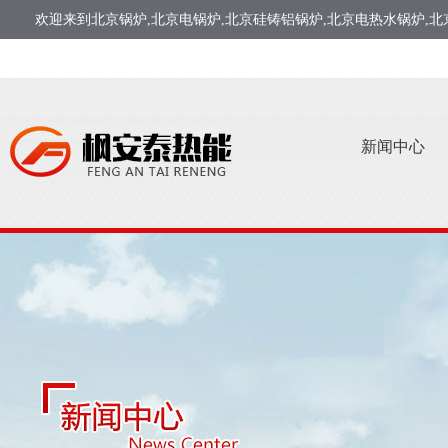
欢迎来到北京锅炉,北京电锅炉,北京硅铸铝锅炉,北京电热水锅炉,北
泰锅炉北京锅炉咨询热线13910312537官方网站！
新闻中心