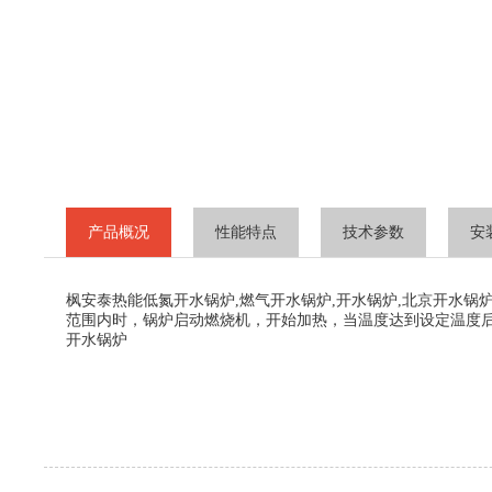
产品概况
性能特点
技术参数
安
枫安泰热能低氮开水锅炉,燃气开水锅炉,开水锅炉,北京开水
范围内时，锅炉启动燃烧机，开始加热，当温度达到设定温度后
开水锅炉