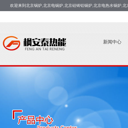
欢迎来到北京锅炉,北京电锅炉,北京硅铸铝锅炉,北京电热水锅炉,北
泰锅炉北京锅炉咨询热线13910312537官方网站！
新闻中心